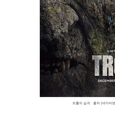
트롤의 습격 : 출처 (네이버영