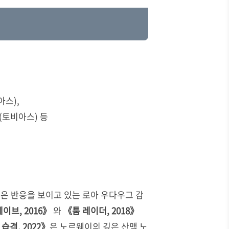
레아스
),
(토비아스) 등
은 반응을 보이고 있는 로아 우다우그 감
이브, 2016》
와
《툼 레이더, 2018》
습격, 2022》
은 노르웨이의 깊은 산맥 노