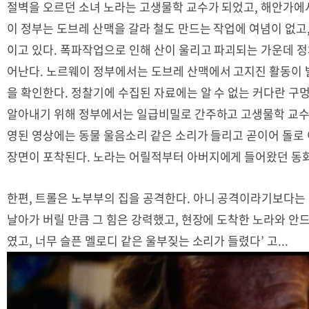
절벽을 오르던 소녀 노라는 고생물학 교수가 되었고
,
해안가에서
이 정부는 도브레 산맥을 갈라 철도 만드는 작업에 여념이 없고
이고 있다
.
폭파작업으로 인해 산이 울리고 파괴되는 가운데 정체
어난다
.
노르웨이 정부에서는 도브레 산맥에서 고지진 활동이 
을 확인한다
.
정찰기에 수집된 자료에는 알 수 없는 커다란 구
알아내기 위해 정부에서는 일급비밀로 간주하고 고생물학 교
영된 영상에는 동물 울음소리 같은 소리가 들리고 곧이어 돌로
장면이 포착된다
.
노라는 어릴적부터 아버지에게 들어왔던 동화
한편
,
트롤은 노부부의 집을 공격한다
.
아니 공격이라기보다는 
날아가 버릴 만큼 그 힘은 강력했고
,
현장에 도착한 노라와 안
였고
,
너무 슬픈 멜로디 같은 울부짖는 소리가 들렸다
’
고
...