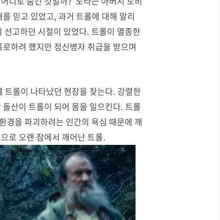
 어디로 숨긴 것일까
?
노라는 아버지 토비
재를 믿고 있었고
,
과거 트롤에 대해 알리
지 선고하던 시절이 있었다
.
트롤이 멸종한
폭로하려 했지만 정신병자 취급을 받으며
께 트롤이 나타났던 현장을 찾는다
.
강렬한
한 돌산이 트롤이 되어 몸을 일으킨다
.
트롤
환경을 파괴하려는 인간의 욕심 때문에 깨
으로 오랜 잠에서 깨어난 트롤.