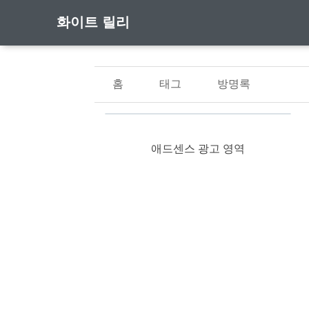
화이트 릴리
홈
태그
방명록
애드센스 광고 영역