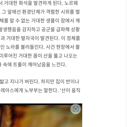
 거대한 화석을 발견하게 된다
.
노르웨
,
그 앞에선 환경단체가 격렬한 시위를 벌
를 알 수 없는 거대한 생물이 잠에서 깨
발생했음을 감지하고 공군을 급파해 상황
멍과 거대한 발자국이 발견된다
.
이 정체를
수인 노라를 불러들인다
.
사건 현장에서 촬
 이루어진 거대한 몸이 산을 뚫고 나오는
 속에 트롤이 깨어났음을 느낀다
.
밟고 지나가 버린다
.
하지만 집이 반이나
드레아스에게 노부부는 말한다
. ‘
산이 움직