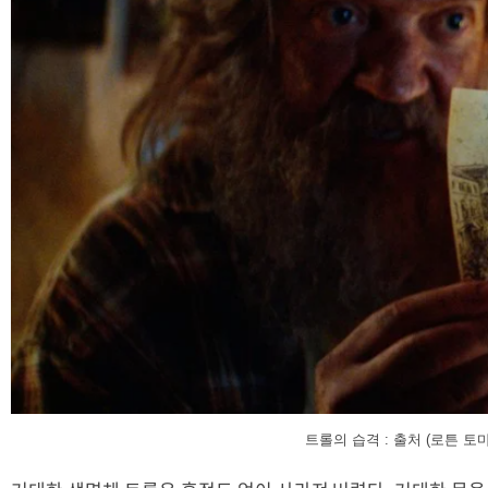
트롤의 습격 : 출처 (로튼 토