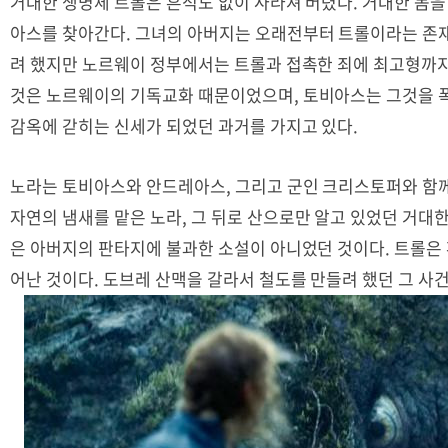
거대한 생명체 트롤은 흔적도 없이 사라져 버렸다
.
거대한 몸을
아스를 찾아간다
.
그녀의 아버지는 오래전부터 트롤이라는 존
려 했지만 노르웨이 정부에서는 트롤과 접촉한 죄에 최고형까
것은 노르웨이의 기독교화 때문이었으며
,
토비아스는 그것을 
감옥에 갇히는 신세가 되었던 과거를 가지고 있다
.
노라는 토비아스와 안드레아스
,
그리고 군인 크리스토퍼와 함
자연의 냄새를 맡은 노라
,
그 뒤로 산으로만 알고 있었던 거대
은 아버지의 판타지에 불과한 소설이 아니었던 것이다
.
트롤은 
어난 것이다
.
도브레 산맥을 갈라서 철도를 만들려 했던 그 사건