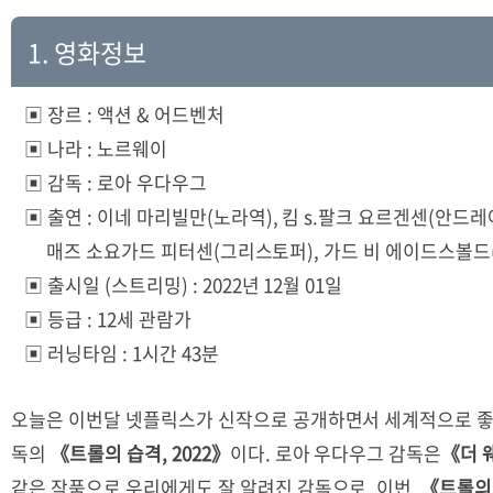
1. 영화정보
▣ 장르 : 액션 & 어드벤처
▣ 나라 : 노르웨이
▣ 감독 : 로아 우다우그
▣ 출연 : 이네 마리빌만(노라역),
킴
s.팔크 요르겐센(안드
매즈 소요가드 피터센(그리스토퍼
),
가드 비 에이드스볼드
▣ 출시일 (스트리밍) : 2022년 12월 01일
▣ 등급 : 12세 관람가
▣ 러닝타임 : 1시간 43분
오늘은 이번달 넷플릭스가 신작으로 공개하면서 세계적으로 좋
독의
《트롤의 습격, 2022》
이다. 로아 우다우그 감독은
《더 웨
같은 작품으로 우리에게도 잘 알려진 감독으로, 이번
《트롤의 