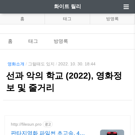
화이트 릴리
홈
태그
방명록
홈
태그
방명록
영화소개
/
그럴때도 있지
/
2022. 10. 30. 18:44
선과 악의 학교 (2022), 영화정
보 및 줄거리
http://filesun.pro
광고
판타지영화 파일썬 초고속, 4K