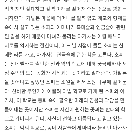
려 하지만 실패하고 절벽 아래로 떨어져 죽는 것으로 영화는
시작한다
.
가발돈 마을에 어머니를 일찍 잃고 계모와 형제들
속에서 살고 있는 소피와 어머니가 흑마술과 연금술에 관련
된 일을 하기 때문에 마녀라 불리는 아가사는 어릴 때부터
서로를 의지하는 절친이다
.
어느 날 서점에 들른 소피는 신
데렐라를 사고
,
아가사는 연금술에 관한 책을 고른다
.
소피
는 신데렐라를 출판한 신과 악의 학교에 대해 궁금해하자 서
점 주인의 모든 동화가 시작되는 곳이라고 말해준다
.
가발론
을 벗어나고 싶었던 소피는 소원을 써서 소원 나무에 걸어둔
다
.
신비한 무언가에 이끌려 마법 학교로 가게 된 소피와 아
가사
.
이 학교는 동화 속에 필요한 미래의 영웅과 악당을 만
들어내는 곳이지만 소피는 자신이 원하는 곳과는 반대의 학
교로 가버리게 된다
.
자신이 선하고 아름답다고 믿고 있는
소피는 악의 학교로
,
동네 사람들에게 마녀라 불리던 아가사