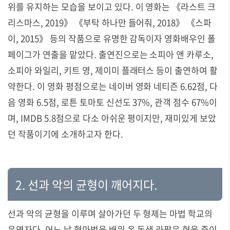
위를 유지하는 모습을 보이고 있다
.
이 영화는 《
라스트 크
리스마스
, 2019》 《
부탁 하나만 들어줘
, 2018》 《
스파
이
, 2015》
등의 작품으로 유명한 감독이자 영화배우인 폴
페이그가 연출을 맡았다
.
출연진으로는 소피아 앤 카루소
,
소피아 와일리
,
키트 영
,
제이미 플래터스 등이 출연하여 활
약한다. 이 영화 평점으로는 네이버 영화 네티즌
6.62
점
,
다
음 영화
6.5
점
,
로튼 토마토 신선도
37%,
관객 점수
67%
이
며
, IMDB 5.8점으로
다소 아쉬운 평이지만
,
재미있게 보았
던 작품이기에 소개하고자 한다
.
2.
선과 악의 균형이 깨어지다
.
선과 악의 균형을 이루며 살아가던 두 형제는 마법 학교의
운영자다
.
어느 날 혈마법을 배워 온 동생 라팔은 형을 죽이