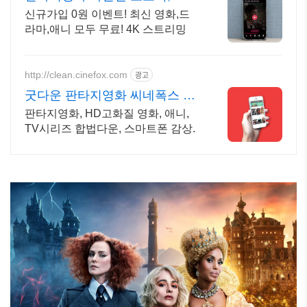
실시간 보기!
신규가입 0원 이벤트! 최신 영화,드
라마,애니 모두 무료! 4K 스트리밍
http://clean.cinefox.com
광고
굿다운 판타지영화 씨네폭스 최
대3만원+10%추가적립
판타지영화, HD고화질 영화, 애니,
TV시리즈 합법다운, 스마트폰 감상.