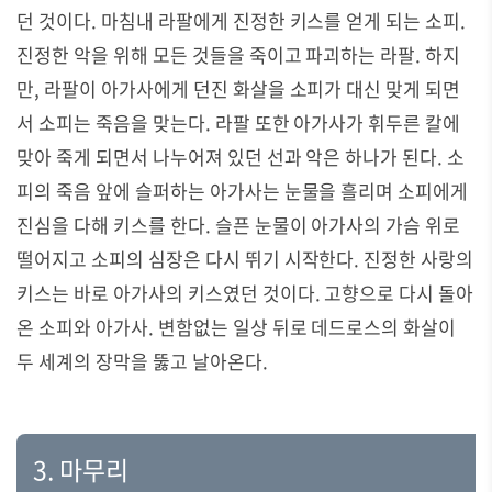
던 것이다
.
마침내 라팔에게 진정한 키스를 얻게 되는 소피
.
진정한 악을 위해 모든 것들을 죽이고 파괴하는 라팔
.
하지
만
,
라팔이 아가사에게 던진 화살을 소피가 대신 맞게 되면
서 소피는 죽음을 맞는다
.
라팔 또한 아가사가 휘두른 칼에
맞아 죽게 되면서 나누어져 있던 선과 악은 하나가 된다
.
소
피의 죽음 앞에 슬퍼하는 아가사는 눈물을 흘리며 소피에게
진심을 다해 키스를 한다
.
슬픈 눈물이 아가사의 가슴 위로
떨어지고 소피의 심장은 다시 뛰기 시작한다
.
진정한 사랑의
키스는 바로 아가사의 키스였던 것이다
.
고향으로 다시 돌아
온 소피와 아가사
.
변함없는 일상 뒤로 데드로스의 화살이
두 세계의 장막을 뚫고 날아온다
.
3.
마무리