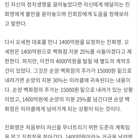
인 자신의 정치생명을 끊어놓았다면 자신에게 매달리는 진
화영에게 불만을 쏟아놓으며 진회장에게 도움을 청해보라
고 말한다.
다시 오세현 대표를 만나 1400억원을 요청하는 진화영
.
오
세현은 1400억원으로 백화점 지분
25%
를 사들이겠다고 제
한한다
.
하지만
,
이전의 4000억원을 빌릴 때 별도의 계약조
건이 있었다
.
그것은 순양 백화점의 주가가
15000
원 밑으로
내려가면 순양의 지분
30%
는 미라클에 귀속된다는 내용이
다
.
순양 백화점의 주가는
15000
원 밑으로 내려가 있는 상황
이었고
, 1400
억원에 순양의 지분
25%
를 넘긴다면 순양 백
화점은 미라클에게 넘어가게 되는 상황이 되는 것이다
.
진화영은 처음부터 자신을 무너트리기 위한 도준의 계획임
을 알고 진회장을 찾아간다
. 1400
억원이라는 거금을 날려먹