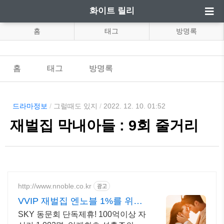
화이트 릴리
홈
태그
방명록
홈
태그
방명록
드라마정보
/
그럴때도 있지
/
2022. 12. 10. 01:52
재벌집 막내아들 : 9회 줄거리
http://www.nnoble.co.kr
광고
VVIP 재벌집 엔노블 1%를 위한
상류층 결정사
SKY 동문회 단독제휴! 100억이상 자