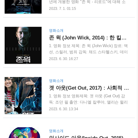
윅은 그의 생명을 노리는 모든 킬러들에게 먹
년에 개봉한 영화 "존 윅 - 리로드"에 대해 소
잇감이 되었습니다. 그는 자신을 노리는 무수
개하려고 합니다. 이 영화는 존 윅 시리즈의
2023. 7. 1. 01:15
한 적들을 피해 도망치면서 살아남기 위한 전
두 번째 작품으로, 킬러로서의 존 윅의 이야기
쟁을 치룹니다. 3. 영화 평가: IMDb: 7.4/10
를 더욱 깊이 있게 다루며 액션의 경계를 또
Rotten Tomatoes: 신선도 89% Metacriti..
한 번 넓혔습니다. 1. 영화 개요 제목: 존 윅 -
영화소개
리로드 (John Wick: Chapter 2) 개봉년도:
존 윅 (John Wick, 2014) : 한 킬러의 슬픔과 분노를 그린 액션의 걸작
2017 감독: 채드 스타헬스키 주연: 키아누 리
브스 장르: 액션, 범죄, 스릴러 언어: 영어 2.
1. 영화 정보 제목: 존 윅 (John Wick) 장르: 액
영화 평점 IMDb: 7.4 / 10 Rotten Tomatoes:
션, 스릴러, 범죄 감독: 채드 스타헬스키, 데이
89% Metacritic: 75 / 100 3. 줄거리 : 복수와
빗 레이치 (언크레디티드) 출연: 키아누 리브
2023. 6. 30. 16:27
생존을 향한 끝없는 투쟁 "존 윅 - 리로드"의
스 (존 윅), 미카엘 뉘크비스트 (비고 타라소
시작은 전설적인 킬러 존 윅(키아누 리브스)이
프), 알피 알렌(이오세프), 윌렘 데포 (마커스),
그의 이전 작업에서 남겨진 무언가를 찾..
이안 맥쉐인 (위스턴) 개봉일: 2014년 10월 24
영화소개
일(미국) 재개봉: 2020년 07월 29일 러닝타임:
겟 아웃(Get Out, 2017) : 사회적 메세지를 담은 공포영화
101분 등급: R (미국) 2. 영화 평점 IMDb: 7.4 /
10 Rotten Tomatoes: 86% Metacritic: 68 / 100
1. 영화 정보 영화제목: 겟 아웃 (Get Out) 감
"존 윅"은 2014년에 개봉한 액션 스릴러 영화
독: 조던 필 출연: 다니엘 칼루야, 앨리슨 윌리
로, 키아누 리브스가 주연을 맡았습니다. 이
엄스, 브래들리 휘트퍼드, 캐서린 키너, 칼레
2023. 6. 30. 13:34
영화는 전직 히트맨인 존 윅이 퇴역 후 평화로
브 랜드리 존스, 스티븐 루트, 레이크리스 스
운 생활을 이어가던 중, 사랑하는 아내가 죽으
탠필드 장르: 공포, 스릴러 제작: 블럼하우스,
면서 자신에게 마지막..
QC 엔터테인먼트 배급: 유니버설 픽처스 개봉
영화소개
일: 2017년 2월 24일 (미국) 상영시간: 104분