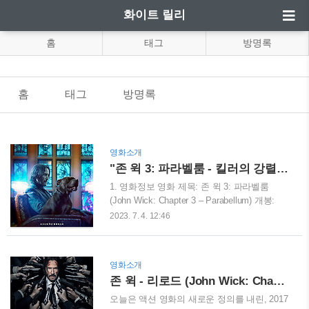
화이트 릴리
홈
태그
방명록
홈
태그
방명록
영화소개
"존 윅 3: 파라벨룸 - 킬러의 강렬한 서바이벌을 즐기다“
1. 영화정보 영화 제목: 존 윅 3: 파라벨룸
(John Wick: Chapter 3 – Parabellum) 개봉:
2019년 06월 26일 재개봉 : 2020년 12월 09일
2023. 7. 4. 12:46
장르: 액션, 스릴러 감독: 체드 스년 타헬스키
주연: 키아누 리브스, 헬레월 나 빈햄 카터, 로
렌스 피시번 등급: 청소년관람불가 러닝타임:
영화소개
131분 영화 "존 윅 3: 파라벨룸"은 무자비한 킬
존 윅 - 리로드 (John Wick: Chapter 2, 2017) : 킬러의 세계로 다시 한 번
러, 존 윅 시리즈의 세 번째 이야기입니다. 이
전 편에서 킬러 게임의 규칙을 어긴 죄로 존
오늘은 액션 영화의 새로운 정의를 내린, 2017