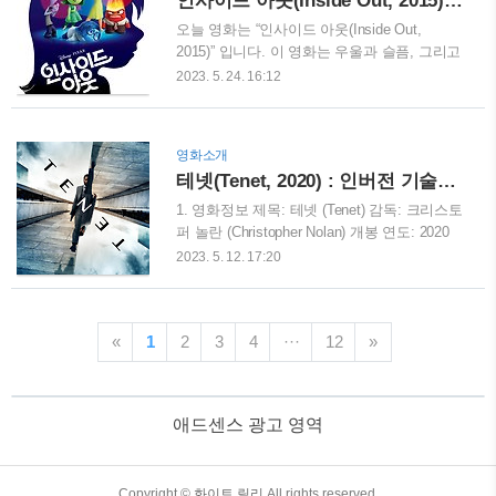
인사이드 아웃(Inside Out, 2015) : 머리속 세상 어디까지 상상해봤니?
등급: R등급 (미성년자 관람 불가) 2. 영화평점
로튼 토마토에서 98%의 높은 승인 점수를 기
오늘 영화는 “인사이드 아웃(Inside Out,
록하였으며, 메타크리틱에서는 100점 만점에
2015)” 입니다. 이 영화는 우울과 슬픔, 그리고
84점을 받았습니다. 또한 IMDb에서는 10점 만
다른 감정들을 잘 이해하고 처리하는 방법에
2023. 5. 24. 16:12
점에 7.7점을 받았습니다. 영화 《겟 아웃》은
대한 인사이트를 제공하는 디즈니·픽사 애니
조던 필 감독의 작품으로 2018년 아카데미 시
메이션입니다. 이 영화는 어린 소녀 라일리의
상식에서 '원작 시나리오상'을 수상하였습니
머릿속에서 벌어지는 이야기를 그린 영화로
영화소개
다. 또한 같은 해 골든 글로브 시상식에서..
라일리의 감정들, 즉 기쁨, 슬픔, 분노, 공포,
테넷(Tenet, 2020) : 인버전 기술과 함께하는 미래와 과거의 웅장한 전투가 시작된다.
싫증이 그녀의 일상 생활에 어떻게 영향을 미
치는지 보여주는 영화입니다. 1. 영화정보 제
1. 영화정보 제목: 테넷 (Tenet) 감독: 크리스토
목: 인사이드 아웃 (Inside Out) 감독: 피트 닥
퍼 놀란 (Christopher Nolan) 개봉 연도: 2020
터 (Pete Docter) 제작사: 디즈니·픽사
장르: 액션, SF, 스릴러 러닝타임: 약 150분 국
2023. 5. 12. 17:20
(Disney·Pixar) 출시 연도: 2015년 장르: 애니
가: 미국, 영국 주요 배우: 존 데이비드 워싱턴,
메이션, 코미디, 가족, 판타지, 어드벤처 상영
로버트 패틴슨, 엘리자베스 데비키, 케네스 브
시간: 95분 등급: 전체 관람가 2. 출연 및 영화
래너, 마이클 케인 등 2. 영화평점 IMDb:
평점 기쁨 (조이): 에이미 포엘..
«
1
2
3
4
···
12
»
7.4/10 Rotten Tomatoes: 70% (평론가 기준),
76% (관객 기준) Metacritic: 69/100 (평론가 기
준), 7.5/10 (사용자 기준) 3. 영화줄거리: "인버
전의 비밀 - 테넷에서 시간 역행 액션의 마법
애드센스 광고 영역
을 만나다" 이야기는 주인공(존 데이비드 워싱
턴 분)이 테러범들로부터 무기를 회수하는 임
무를 수행하다 실패한 후, CIA에서 '테넷'이라
TistoryWhaleSkin3.4
Copyright ©
화이트 릴리
All rights reserved.