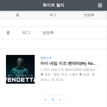
화이트 릴리
홈
태그
방명록
홈
태그
방명록
영화소개
마이 네임 이즈 벤데타(My Name Is Vendetta, 2022):자비를 보이는 건 약점이다
1. 마이 네임 이즈 벤데타(2022) 영화정보
▣ 장르 : 범죄, 액션, 스릴러 ▣ 등급 : 청
소년 관람 불가 ▣ 나라 : 이탈리아 ▣ 감독
2023. 1. 30. 20:22
: 코시모 고메즈 ▣ 출시일(스트리밍) :
2022년 11월 30일 ▣ 러닝타임 : 90분 ▣
출연 : 알레산드로 가스만(산토 역), 지네브
라 프란체스코니(소피아 역), 레모 지로네
«
1
»
(돈 안젤로 역) 등 오늘 영화는 2022년 11