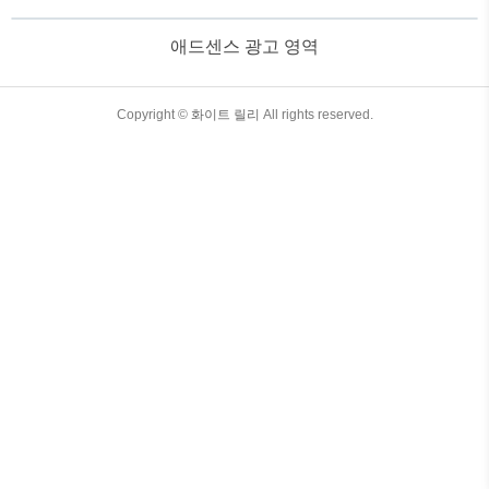
월 30일에 넷플릭스에서 공개된 '코시모 고
메즈' 감독의 《마이 네임 이즈 벤데타,
애드센스 광고 영역
2022》이다. 이탈리아의 마피아 집행자의
복수를 다른 이야기로, 볼만한 영화를 찾
다가 눈에 띄어 보게 된 영화다. 벤데타
(Vendetta)는 앙갚음, 복수라는 의미로 영
TistoryWhaleSkin3.4
Copyright ©
화이트 릴리
All rights reserved.
화 제목에서도 이 영화가 복수를 위한 액
션 스릴러 영화라는 느낌을 받게 한다. 90
분 ..