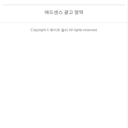
---------------------------------------------------------------
---------------------------------------------------------------
애드센스 광고 영역
------------------ ▣재벌집 막내아들 12회 : 줄
거리 뇌동맥 기형이라는 진단을 받았던 진
회장은 이번 사건의 외부 충격으로 섬망 ..
TistoryWhaleSkin3.4
Copyright ©
화이트 릴리
All rights reserved.