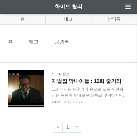
화이트 릴리
홈
태그
방명록
홈
태그
방명록
드라마정보
재벌집 막내아들 : 12회 줄거리
11회에서는 누군가의 음모로 도준과 진회
장은 목숨이 위태로운 상황을 맞이하지만,
기적적으로 목숨을 구하게 되고, 이런 음
2022. 12. 17. 02:27
모를 꾸민 자가 자신의 삼 남매 중 하나라
고 생각한 진회장은 자신의 안위를 비밀로
한 채 도준과 함께 진실을 파헤치게 시작
한다. 하지만, 생각지도 못한 진회장의 모
«
1
»
습에 도준은 당황하게 되는데.... --------------