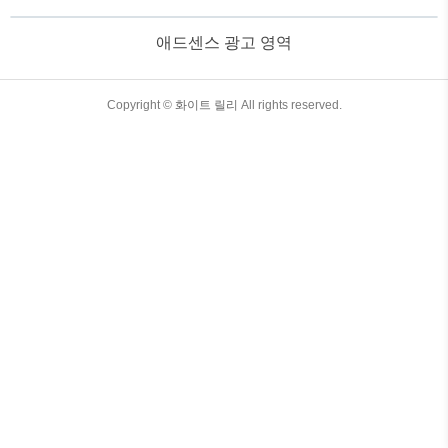
영화입니다. 비오는 날에 따뜻한 감성을
느낄 수 있는 영화로 추천드립니다. 1. 영
애드센스 광고 영역
화 정보 및 평점 제목: 비긴 어게인 (Begin
Again) 감독: 존 카니 개봉: 2013년 재개봉:
2020년 주연: 키이라 나이틀리, 마크 러팔
로, 애덤 리바인 장르: 드라마, 로맨스, 음
TistoryWhaleSkin3.4
Copyright ©
화이트 릴리
All rights reserved.
악 상영 시간: 104분 평점: IMDb 7.4/10,
Rotten Tomatoes 83% 2. 영..