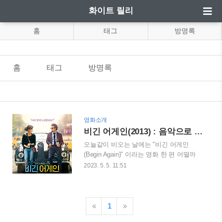
화이트 릴리
홈
태그
방명록
홈
태그
방명록
영화소개
비긴 어게인(2013) : 음악으로 빛나는 우리의 인생 이야기
오늘같이 비오는 날에는 "비긴 어게인
(Begin Again)" 이라는 영화 한 편 어떨까
요? 2013년 개봉한 이 영화는 2020년 재개
2023. 5. 5. 11:51
봉하기도 했던 영화로, 뉴욕에서 만난 두
낯선 사람의 음악적 모험과 그들의 인생과
사랑을 이야기하고 있습니다. 키이라 나이
틀리와 마크 러팔로 주연으로, 감동적인
«
1
»
스토리와 함께 아름다운 음악이 매력적인