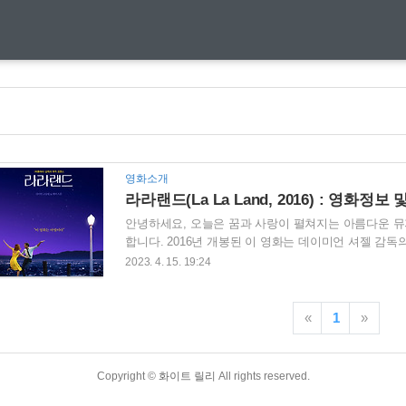
영화소개
라라랜드(La La Land, 2016) : 영화정보
안녕하세요, 오늘은 꿈과 사랑이 펼쳐지는 아름다운 뮤
합니다. 2016년 개봉된 이 영화는 데이미언 셔젤 감
인 케미가 돋보이는 전 세계적으로 큰 사랑을 받은 영화
2023. 4. 15. 19:24
사랑을 이루기 위한 두 주인공의 이야기를 그려내는 작품
(La La Land) 개봉 연도: 2016 재개봉 연도 : 202
톤 (미아 역), 라이언 고슬링 (세바스찬 역) 장르: 뮤지컬,
«
1
»
점: IMDb: 8.0/10 Rotten T..
Copyright ©
화이트 릴리
All rights reserved.