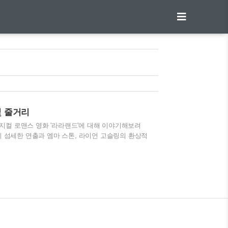
 및 줄거리
지컬 로맨스 영화 '라라랜드'에 대해 이야기해보려
독의 섬세한 연출과 엠마 스톤, 라이언 고슬링의 환상적
입니다. 아름다운 노래와 춤, 영상미를 통해 꿈과
 “라라랜드”입니다~ 1. 영화 정보 제목: 라라랜드
0 감독: 데미언 셔젤 시나리오: 데이미언 셔젤 주연: 엠마 스
 드라마, 로맨스 상영 시간: 128분 국가: 미국 2.평